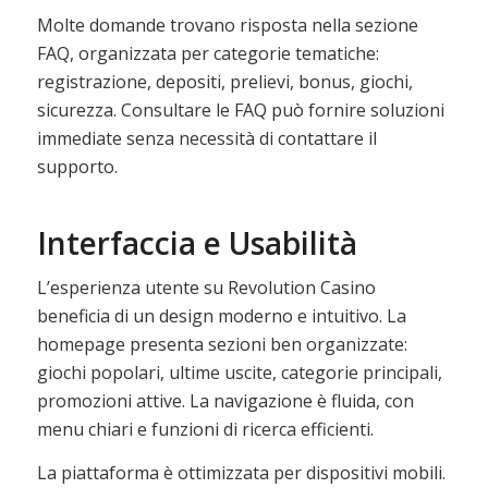
Molte domande trovano risposta nella sezione
FAQ, organizzata per categorie tematiche:
registrazione, depositi, prelievi, bonus, giochi,
sicurezza. Consultare le FAQ può fornire soluzioni
immediate senza necessità di contattare il
supporto.
Interfaccia e Usabilità
L’esperienza utente su Revolution Casino
beneficia di un design moderno e intuitivo. La
homepage presenta sezioni ben organizzate:
giochi popolari, ultime uscite, categorie principali,
promozioni attive. La navigazione è fluida, con
menu chiari e funzioni di ricerca efficienti.
La piattaforma è ottimizzata per dispositivi mobili.