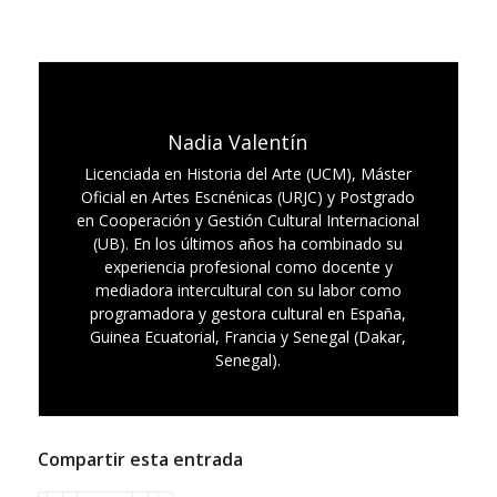
Nadia Valentín
Licenciada en Historia del Arte (UCM), Máster
Oficial en Artes Escnénicas (URJC) y Postgrado
en Cooperación y Gestión Cultural Internacional
(UB). En los últimos años ha combinado su
experiencia profesional como docente y
mediadora intercultural con su labor como
programadora y gestora cultural en España,
Guinea Ecuatorial, Francia y Senegal (Dakar,
Senegal).
Compartir esta entrada