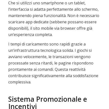
Che si utilizzi uno smartphone o un tablet,
l’interfaccia si adatta perfettamente allo schermo,
mantenendo piena funzionalità. Non è necessario
scaricare app dedicate (sebbene possano essere
disponibili), il sito mobile via browser offre già
un’esperienza completa.
I tempi di caricamento sono rapidi grazie a
un’infrastruttura tecnologica solida. I giochi si
avviano velocemente, le transazioni vengono
processate senza ritardi, le pagine rispondono
prontamente ai comandi. Questa reattività
contribuisce significativamente alla soddisfazione
complessiva.
Sistema Promozionale e
Incentivi