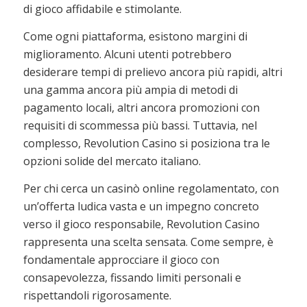
di gioco affidabile e stimolante.
Come ogni piattaforma, esistono margini di
miglioramento. Alcuni utenti potrebbero
desiderare tempi di prelievo ancora più rapidi, altri
una gamma ancora più ampia di metodi di
pagamento locali, altri ancora promozioni con
requisiti di scommessa più bassi. Tuttavia, nel
complesso, Revolution Casino si posiziona tra le
opzioni solide del mercato italiano.
Per chi cerca un casinò online regolamentato, con
un’offerta ludica vasta e un impegno concreto
verso il gioco responsabile, Revolution Casino
rappresenta una scelta sensata. Come sempre, è
fondamentale approcciare il gioco con
consapevolezza, fissando limiti personali e
rispettandoli rigorosamente.