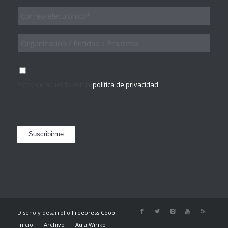
Email
*
Organización
/
Entidad
/
Consentimiento
*
Empresa
Estoy de acuerdo con la
política de privacidad
.
*
Suscribirme
Diseño y desarrollo
Freepress Coop
Inicio
Archivo
Aula Wiriko