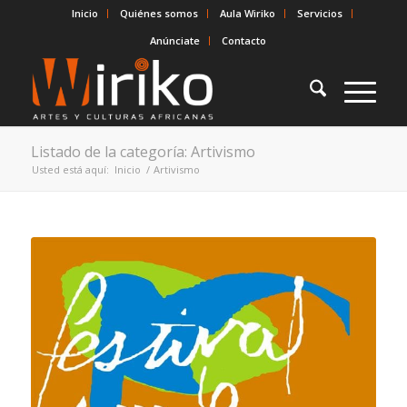
Inicio
Quiénes somos
Aula Wiriko
Servicios
Anúnciate
Contacto
Listado de la categoría: Artivismo
Usted está aquí:
Inicio
/
Artivismo