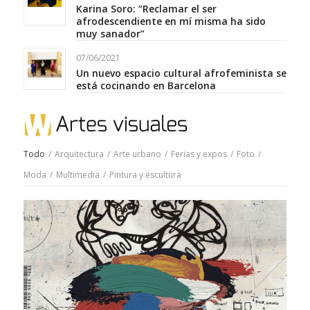
Karina Soro: “Reclamar el ser
afrodescendiente en mí misma ha sido
muy sanador”
07/06/2021
Un nuevo espacio cultural afrofeminista se
está cocinando en Barcelona
Todo
/
Arquitectura
/
Arte urbano
/
Ferias y expos
/
Foto
/
Moda
/
Multimedia
/
Pintura y escultura