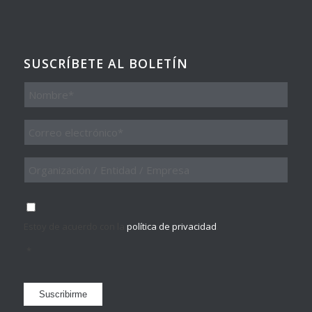
SUSCRÍBETE AL BOLETÍN
Nombre
Email
*
Organización
/
Entidad
/
Consentimiento
*
Empresa
Estoy de acuerdo con la
política de privacidad
.
*
Suscribirme