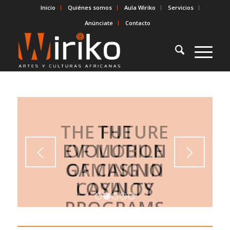
Inicio
Quiénes somos
Aula Wiriko
Servicios
Anúnciate
Contacto
THE FUTURE
OF MOBILE
GAMING IN
CASINOS
1
2
3
4
5