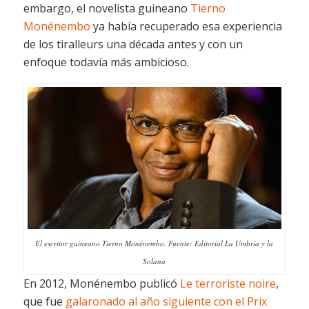
embargo, el novelista guineano
Tierno
Monénembo
ya había recuperado esa experiencia
de los
tiralleurs
una década antes y con un
enfoque todavía más ambicioso.
El escritor guineano Tierno Monénembo. Fuente: Editorial La Umbría y la
Solana
En 2012, Monénembo publicó
Le terroriste noire
,
que fue
galaronado al año siguiente con el Prix