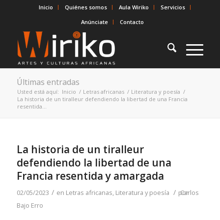
Inicio
Quiénes somos
Aula Wiriko
Servicios
Anúnciate
Contacto
Últimas entradas
Usted está aquí:
Inicio
/
Letras africanas
/
Literatura y poesía
/
La historia de un tiralleur defendiendo la libertad de una Francia
resentida...
La historia de un tiralleur
defendiendo la libertad de una
Francia resentida y amargada
/
/
02/05/2023
en
Letras africanas
,
Literatura y poesía
por
Carlos
Bajo Erro