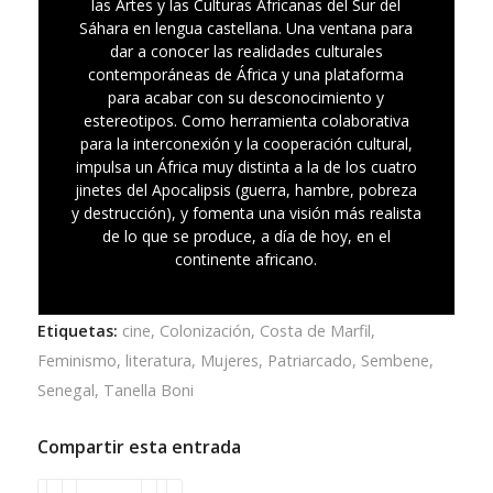
las Artes y las Culturas Africanas del Sur del
Sáhara en lengua castellana. Una ventana para
dar a conocer las realidades culturales
contemporáneas de África y una plataforma
para acabar con su desconocimiento y
estereotipos. Como herramienta colaborativa
para la interconexión y la cooperación cultural,
impulsa un África muy distinta a la de los cuatro
jinetes del Apocalipsis (guerra, hambre, pobreza
y destrucción), y fomenta una visión más realista
de lo que se produce, a día de hoy, en el
continente africano.
Etiquetas:
cine
,
Colonización
,
Costa de Marfil
,
Feminismo
,
literatura
,
Mujeres
,
Patriarcado
,
Sembene
,
Senegal
,
Tanella Boni
Compartir esta entrada