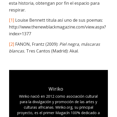
esta historia, obtengan por fin el espacio para
respirar.
[1]
Louise Bennett titula así uno de sus poemas:
http://www.thenewblackmagazine.com/view.aspx?
index=1377
[2]
FANON, Frantz (2009):
Piel negra, máscaras
blancas.
Tres Cantos (Madrid): Akal.
Wiriko
Wiriko nació en 2012 como asociación cultural
para la divulgación y promoción de las artes y
culturas africanas. Wiriko.org, su principal
proyecto, es el primer Magacín 100% dedicado a