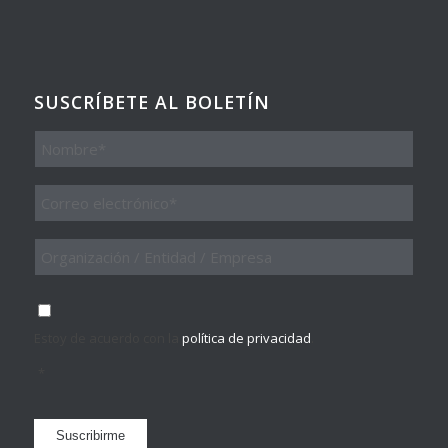
SUSCRÍBETE AL BOLETÍN
Nombre
Email
*
Organización
/
Entidad
/
Consentimiento
*
Empresa
Estoy de acuerdo con la
política de privacidad
.
*
Suscribirme