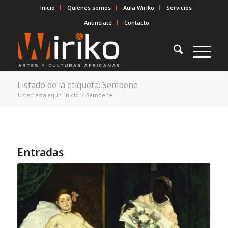
Inicio
Quiénes somos
Aula Wiriko
Servicios
Anúnciate
Contacto
Listado de la etiqueta: Sembene
Usted está aquí:
Inicio
/
Sembene
Entradas