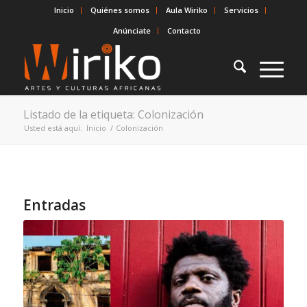
Inicio
Quiénes somos
Aula Wiriko
Servicios
Anúnciate
Contacto
Listado de la etiqueta: Colonización
Usted está aquí:
Inicio
/
Colonización
Entradas