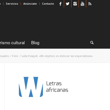
o
Servicios
Anúnciate
Contacto
rismo cultural
Blog
isuales
/
Foto
/
Lalla Essaydi: «Mi objetivo es dislocar las expectativas»