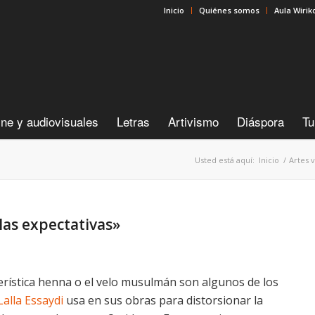
Inicio
Quiénes somos
Aula Wirik
ine y audiovisuales
Letras
Artivismo
Diáspora
Tu
Usted está aquí:
Inicio
/
Artes v
 las expectativas»
cterística henna o el velo musulmán son algunos de los
Lalla Essaydi
usa en sus obras para distorsionar la