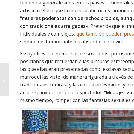
femenina generalizados en los países occidentales c
artística refleja que la mujer árabe no es sinónimo
“mujeres poderosas con derechos propios, aunque
con tradicionales
arraigadas»
. Pretende que el m
individuales y complejos,
que también pueden presu
sentido del humor ante los absurdos de la vida.
Essayadi evoca en muchas de sus obras, precisamen
posiciones que recuerdan a las pinturas estereoti
las que ellas eran presentadas como esclavas sexua
marroquí las viste -de manera figurada a través de 
Ngũgĩ y la transmisión
de la sabiduría
tradicionales túnicas- y las coloca en espacios y 
árabe se involucre con el espectador.
“Mi objetivo 
mismo tiempo, romper con las fantasías sexuales o