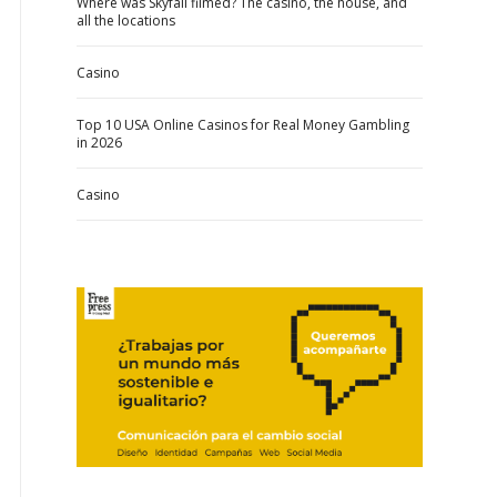
Where was Skyfall filmed? The casino, the house, and
all the locations
Casino
Top 10 USA Online Casinos for Real Money Gambling
in 2026
Casino