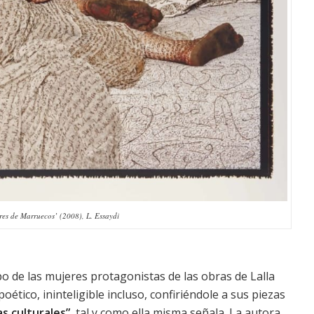
res de Marruecos’ (2008), L. Essaydi
po de las mujeres protagonistas de las obras de Lalla
ético, ininteligible incluso, confiriéndole a sus piezas
as culturales”
, tal y como ella misma señala. La autora,