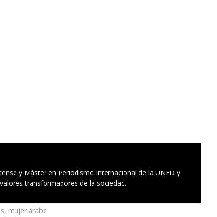
tense y Máster en Periodismo Internacional de la UNED y
 valores transformadores de la sociedad.
os
,
mujer árabe