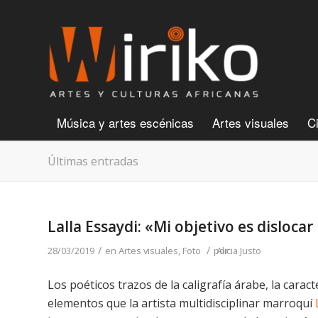
Música y artes escénicas
Artes visuales
C
Últimas entradas
Lalla Essaydi: «Mi objetivo es dislocar
/
/
28/03/2019
en
Artes visuales
,
Foto
por
Alicia Justo
Los poéticos trazos de la caligrafía árabe, la cara
elementos que la artista multidisciplinar marroquí