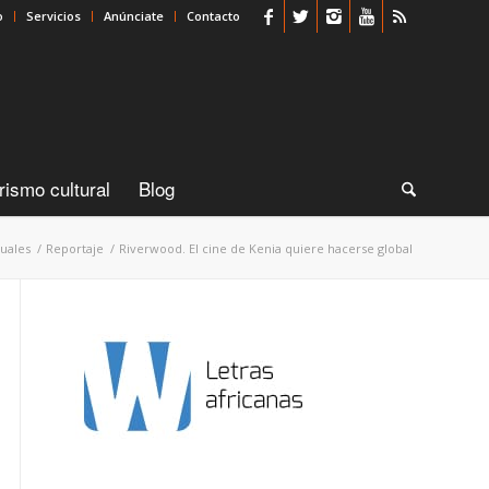
o
Servicios
Anúnciate
Contacto
rismo cultural
Blog
suales
/
Reportaje
/
Riverwood. El cine de Kenia quiere hacerse global