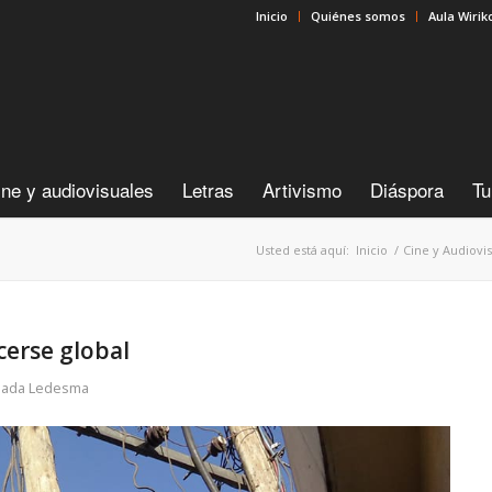
Inicio
Quiénes somos
Aula Wirik
ine y audiovisuales
Letras
Artivismo
Diáspora
Tu
Usted está aquí:
Inicio
/
Cine y Audiovi
cerse global
nada Ledesma