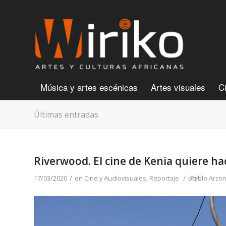
Música y artes escénicas
Artes visuales
C
Últimas entradas
Riverwood. El cine de Kenia quiere ha
/
/
17/03/2020
en
Cine y Audiovisuales
,
Reportaje
por
Pablo Arco