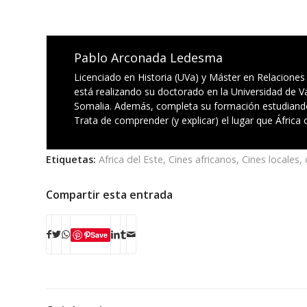
Pablo Arconada Ledesma
Licenciado en Historia (UVa) y Máster en Relaciones
está realizando su doctorado en la Universidad de Va
Somalia. Además, completa su formación estudiando
Trata de comprender (y explicar) el lugar que África
Etiquetas:
Africa del Este
,
Cines africanos
,
Cines locales
,
Compartir esta entrada
Save