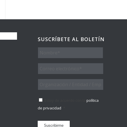
SUSCRÍBETE AL BOLETÍN
Nombre
Email
*
Organización
/
Entidad
Consentimiento
*
/
Estoy de acuerdo con la
política
Empresa
de privacidad
.
*
Suscribirme