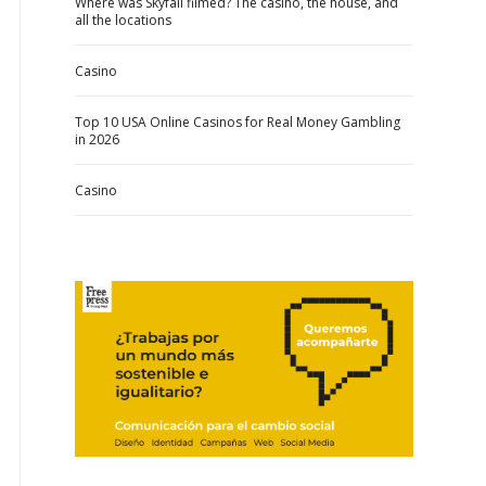
Where was Skyfall filmed? The casino, the house, and
all the locations
Casino
Top 10 USA Online Casinos for Real Money Gambling
in 2026
Casino