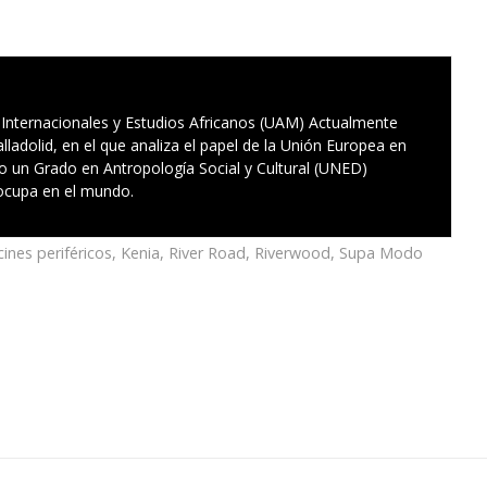
 Internacionales y Estudios Africanos (UAM) Actualmente
lladolid, en el que analiza el papel de la Unión Europea en
 un Grado en Antropología Social y Cultural (UNED)
 ocupa en el mundo.
cines periféricos
,
Kenia
,
River Road
,
Riverwood
,
Supa Modo