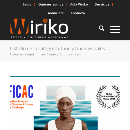
Inicio
Quiénes somos
Aula Wiriko
Servicios
Anúnciate
Contacto
Listado de la categoría: Cine y Audiovisuales
Usted está aquí:
Inicio
/
Cine y Audiovisuales