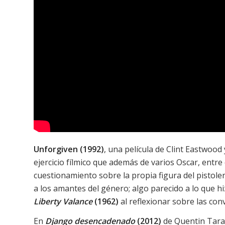
Unforgiven (1992)
, una película de Clint Eastwoo
ejercicio fílmico que además de varios Oscar, entre e
cuestionamiento sobre la propia figura del pistol
a los amantes del género; algo parecido a lo que h
Liberty Valance
(1962)
al reflexionar sobre las con
En
Django desencadenado
(2012)
de Quentin Taran