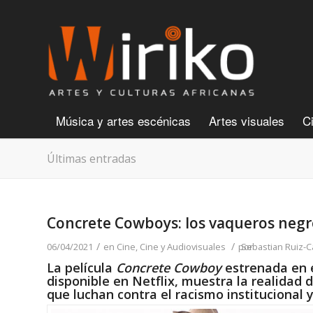
Música y artes escénicas
Artes visuales
C
Últimas entradas
Concrete Cowboys: los vaqueros negro
/
/
06/04/2021
en
Cine
,
Cine y Audiovisuales
por
Sebastian Ruiz-C
La película
Concrete Cowboy
estrenada en e
disponible en Netflix, muestra la realidad 
que luchan contra el racismo institucional y 