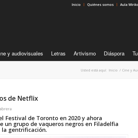
Inicio
Quiénes somos
Aula Wirik
ine y audiovisuales
Letras
Artivismo
Diáspora
Tu
Usted está aquí:
Inicio
/
Cine y Au
s de Netflix
abrera
l Festival de Toronto en 2020 y ahora
de un grupo de vaqueros negros en Filadelfia
la gentrificación.