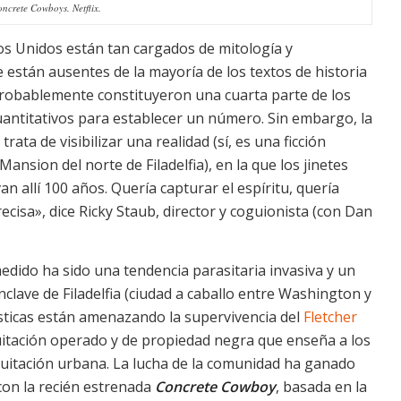
ncrete Cowboys. Netflix.
dos Unidos están tan cargados de mitología y
stán ausentes de la mayoría de los textos de historia
probablemente constituyeron una cuarta parte de los
cuantitativos para establecer un número. Sin embargo, la
, trata de visibilizar una realidad (sí, es una ficción
ansion del norte de Filadelfia), en la que los jinetes
n allí 100 años. Quería capturar el espíritu, quería
cisa», dice Ricky Staub, director y coguionista (con Dan
medido ha sido una tendencia parasitaria invasiva y un
clave de Filadelfia (ciudad a caballo entre Washington y
nísticas están amenazando la supervivencia del
Fletcher
uitación operado y de propiedad negra que enseña a los
 equitación urbana. La lucha de la comunidad ha ganado
con la recién estrenada
Concrete Cowboy
, basada en la