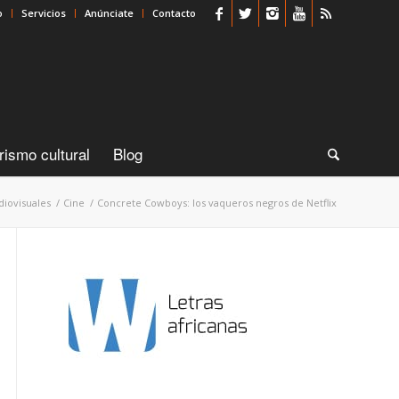
o
Servicios
Anúnciate
Contacto
rismo cultural
Blog
diovisuales
/
Cine
/
Concrete Cowboys: los vaqueros negros de Netflix