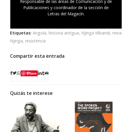
Responsable de las áreas de Comunicación y de
Publicaciones y coordinador de la sección de
Letras del Magacín.
Etiquetas:
Angola
,
historia antigua
,
Njinga Mbandi
,
reina
Njinga
,
resistencia
Compartir esta entrada
Save
Quizás te interese