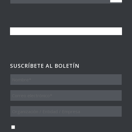
SUSCRÍBETE AL BOLETÍN
Nombre
Email
*
Organización
/
Entidad
/
Consentimiento
*
Empresa