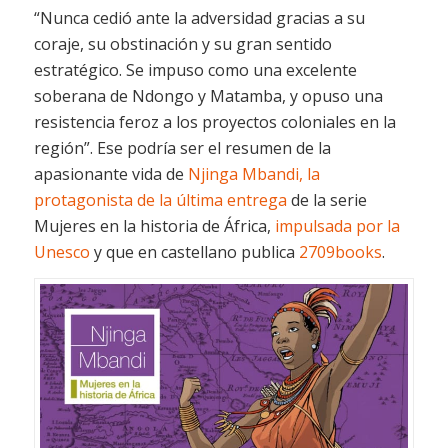
“Nunca cedió ante la adversidad gracias a su
coraje, su obstinación y su gran sentido
estratégico. Se impuso como una excelente
soberana de Ndongo y Matamba, y opuso una
resistencia feroz a los proyectos coloniales en la
región”. Ese podría ser el resumen de la
apasionante vida de
Njinga Mbandi, la
protagonista de la última entrega
de la serie
Mujeres en la historia de África
,
impulsada por la
Unesco
y que en castellano publica
2709books
.