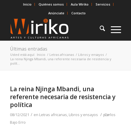
Inicio
Quiénes somos
Aula Wiriko
Servicios
Anúnciate
Contacto
Últimas entradas
Usted está aquí:
Inicio
/
Letras africanas
/
Libros y ensayos
/
La reina Njinga Mbandi, una referente necesaria de resistencia y
polít...
La reina Njinga Mbandi, una
referente necesaria de resistencia y
política
/
/
08/12/2021
en
Letras africanas
,
Libros y ensayos
por
Carlos
Bajo Erro