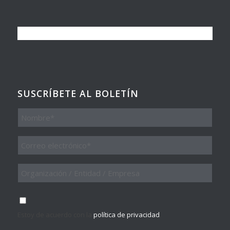
SUSCRÍBETE AL BOLETÍN
Nombre
Email
*
Organización
/
Entidad
/
Consentimiento
*
Empresa
Estoy de acuerdo con la
política de privacidad
.