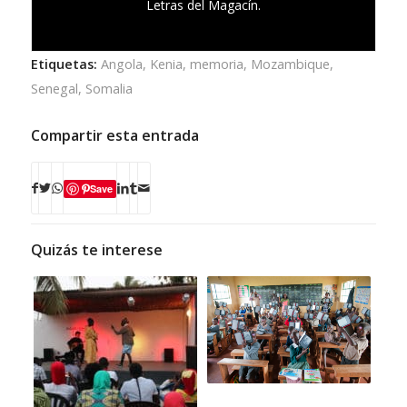
Letras del Magacín.
Etiquetas:
Angola
,
Kenia
,
memoria
,
Mozambique
,
Senegal
,
Somalia
Compartir esta entrada
Save
Quizás te interese