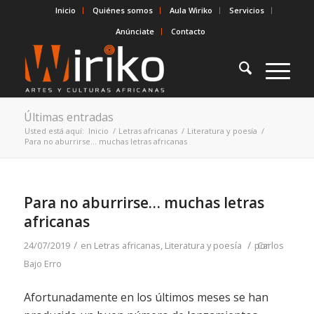
Inicio
Quiénes somos
Aula Wiriko
Servicios
Anúnciate
Contacto
Últimas entradas
Usted está aquí:
Inicio
/
Letras africanas
/
Literatura y poesía
/
Para no aburrirse… muchas letras africanas
Para no aburrirse… muchas letras
africanas
/
/
24/07/2019
en
Letras africanas
,
Literatura y poesía
por
Carlos
Bajo Erro
Afortunadamente en los últimos meses se han