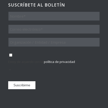
SUSCRÍBETE AL BOLETÍN
Nombre
Email
*
Organización
/
Entidad
/
Consentimiento
*
Empresa
Estoy de acuerdo con la
política de privacidad
.
*
Suscribirme