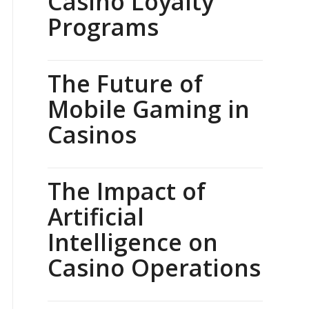
Casino Loyalty
Programs
The Future of
Mobile Gaming in
Casinos
The Impact of
Artificial
Intelligence on
Casino Operations