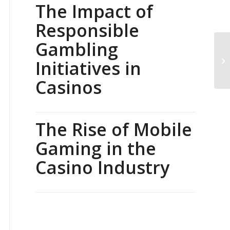
The Impact of
Responsible
Gambling
P3
Initiatives in
Casinos
The Rise of Mobile
Gaming in the
Casino Industry