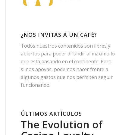
¿NOS INVITAS A UN CAFÉ?
Todos nuestros contenidos son libres y
abiertos para poder difundir al máximo lo
que está pasando en el continente. Pero
si nos apoyas, podemos hacer frente a
algunos gastos que nos permiten seguir
funcionando.
ÚLTIMOS ARTÍCULOS
The Evolution of