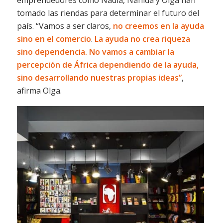
emprendedores como Nadia, Nahida y Olga han
tomado las riendas para determinar el futuro del
país. “Vamos a ser claros,
no creemos en la ayuda
sino en el comercio
.
La ayuda no crea riqueza
sino dependencia. No vamos a cambiar la
percepción de África dependiendo de la ayuda,
sino desarrollando nuestras propias ideas”
,
afirma Olga.