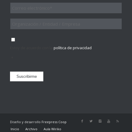
Email
*
Organización
/
Entidad
/
Consentimiento
*
Empresa
Estoy de acuerdo con la
política de privacidad
.
*
Suscribirme
Diseño y desarrollo
Freepress Coop
Inicio
Archivo
Aula Wiriko