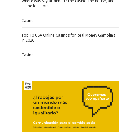
Where was Skyfall filmed? The casino, the house, and
all the locations
Casino
Top 10 USA Online Casinos for Real Money Gambling
in 2026
Casino