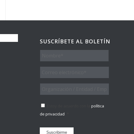
SUSCRÍBETE AL BOLETÍN
Nombre
Email
*
Organización
/
Entidad
Consentimiento
*
/
Estoy de acuerdo con la
política
Empresa
de privacidad
.
*
Suscribirme