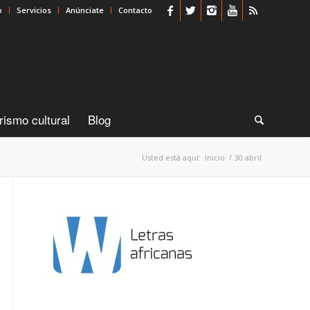
o
Servicios
Anúnciate
Contacto
rismo cultural
Blog
Usted está aquí:
Inicio
/
30 abril