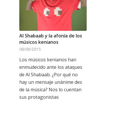
Al Shabaab y la afonía de los
músicos kenianos
08/06/2015
Los músicos kenianos han
enmudecido ante los ataques
de Al Shabaab. ¿Por qué no
hay un mensaje unánime des
de la música? Nos lo cuentan
sus protagonistas