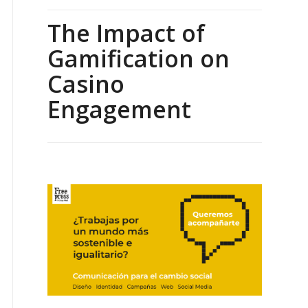
The Impact of
Gamification on
Casino
Engagement