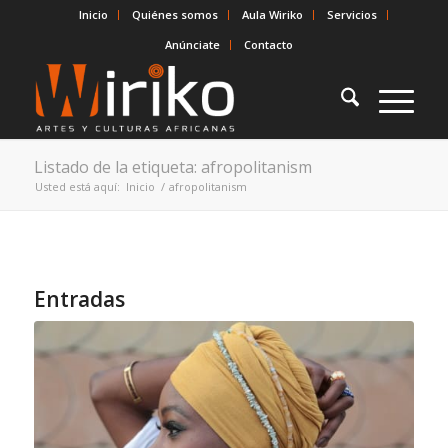
Inicio
Quiénes somos
Aula Wiriko
Servicios
Anúnciate
Contacto
Listado de la etiqueta: afropolitanism
Usted está aquí:
Inicio
/
afropolitanism
Entradas