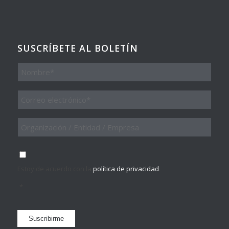
SUSCRÍBETE AL BOLETÍN
Nombre
Email
*
Organización
/
Entidad
/
Consentimiento
*
Empresa
Estoy de acuerdo con la
política de privacidad
.
*
Suscribirme