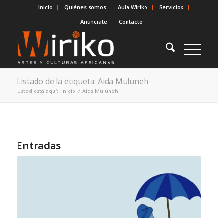
Inicio
Quiénes somos
Aula Wiriko
Servicios
Anúnciate
Contacto
Listado de la etiqueta: Aida Muluneh
Usted está aquí:
Inicio
/
Aida Muluneh
Entradas