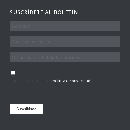
SUSCRÍBETE AL BOLETÍN
Nombre
Email
*
Organización
/
Entidad
/
Consentimiento
*
Empresa
Estoy de acuerdo con la
política de privacidad
.
*
Suscribirme