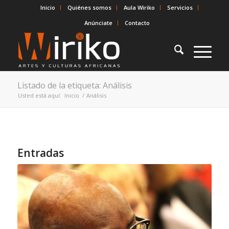
Inicio
Quiénes somos
Aula Wiriko
Servicios
Anúnciate
Contacto
Listado de la etiqueta: Análisis
Usted está aquí:
Inicio
/
Análisis
Entradas