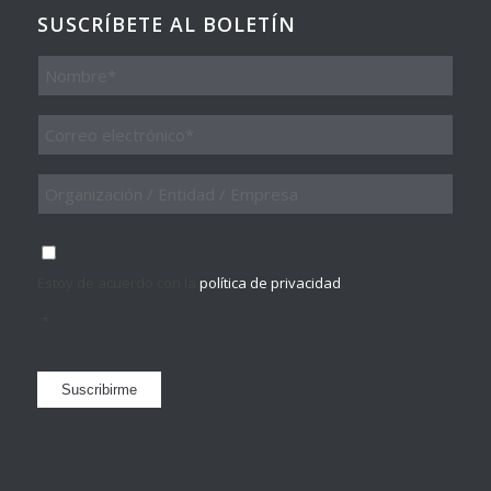
SUSCRÍBETE AL BOLETÍN
Nombre
Email
*
Organización
/
Entidad
/
Consentimiento
*
Empresa
Estoy de acuerdo con la
política de privacidad
.
*
Suscribirme