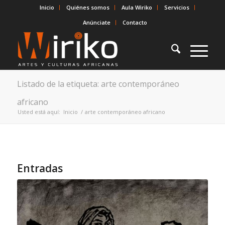
Inicio
Quiénes somos
Aula Wiriko
Servicios
Anúnciate
Contacto
Listado de la etiqueta: arte contemporáneo
africano
Usted está aquí:
Inicio
/
arte contemporáneo africano
Entradas