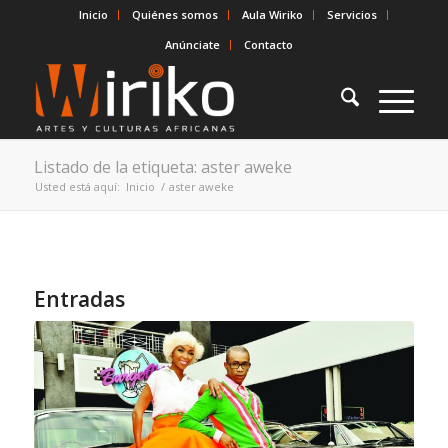
Inicio
Quiénes somos
Aula Wiriko
Servicios
Anúnciate
Contacto
Listado de la etiqueta: aster aweke
Usted está aquí:
Inicio
/
aster aweke
Entradas