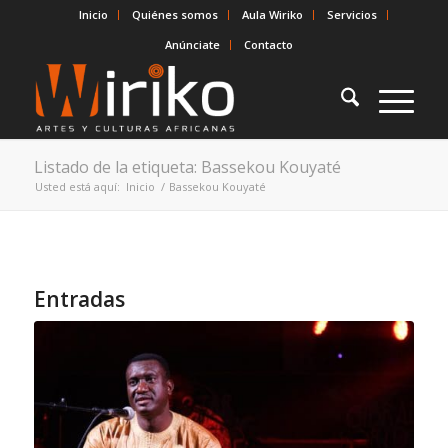
Inicio
Quiénes somos
Aula Wiriko
Servicios
Anúnciate
Contacto
Listado de la etiqueta: Bassekou Kouyaté
Usted está aquí:
Inicio
/
Bassekou Kouyaté
Entradas