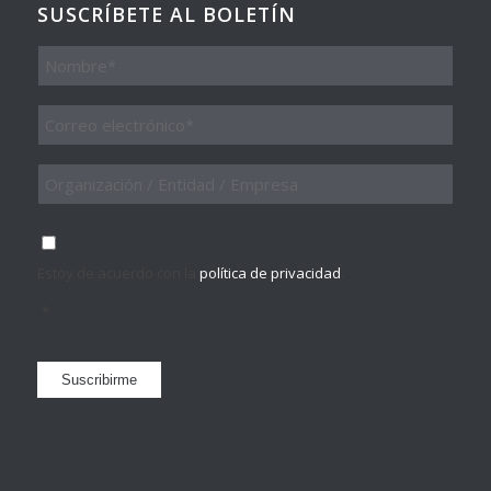
SUSCRÍBETE AL BOLETÍN
Nombre
Email
*
Organización
/
Entidad
/
Consentimiento
*
Empresa
Estoy de acuerdo con la
política de privacidad
.
*
Suscribirme