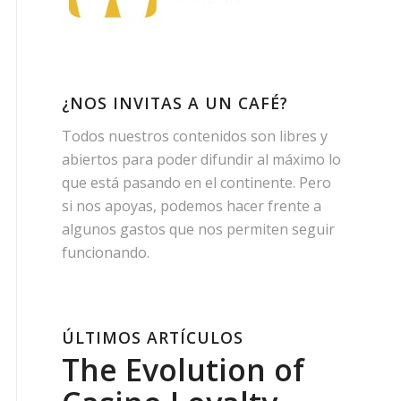
¿NOS INVITAS A UN CAFÉ?
Todos nuestros contenidos son libres y
abiertos para poder difundir al máximo lo
que está pasando en el continente. Pero
si nos apoyas, podemos hacer frente a
algunos gastos que nos permiten seguir
funcionando.
ÚLTIMOS ARTÍCULOS
The Evolution of