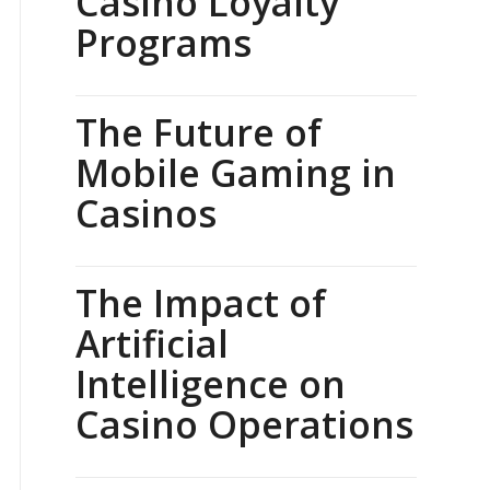
Casino Loyalty
Programs
The Future of
Mobile Gaming in
Casinos
The Impact of
Artificial
Intelligence on
Casino Operations