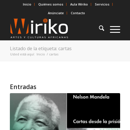
Inicio
Quiénes somos
Aula Wiriko
Servicios
Anúnciate
Contacto
Listado de la etiqueta: cartas
Usted está aquí:
Inicio
/
cartas
Entradas