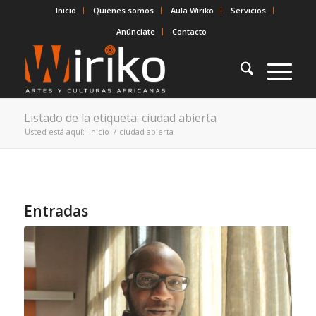
Inicio
Quiénes somos
Aula Wiriko
Servicios
Anúnciate
Contacto
Listado de la etiqueta: ciudad abierta
Usted está aquí:
Inicio
/
ciudad abierta
Entradas