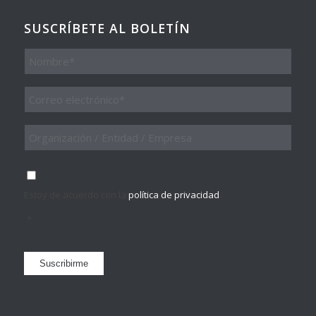
SUSCRÍBETE AL BOLETÍN
Nombre
Email
*
Organización
/
Entidad
/
Consentimiento
*
Empresa
Estoy de acuerdo con la
política de privacidad
.
*
Suscribirme