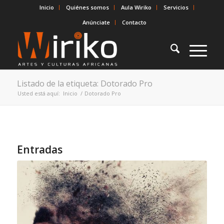
Inicio
Quiénes somos
Aula Wiriko
Servicios
Anúnciate
Contacto
Listado de la etiqueta: Dotorado Pro
Usted está aquí:
Inicio
/
Dotorado Pro
Entradas