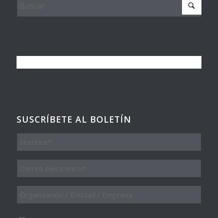
SUSCRÍBETE AL BOLETÍN
Nombre
Email
*
Organización
/
Entidad
/
Consentimiento
*