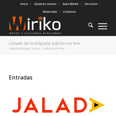
Inicio
Quiénes somos
Aula Wiriko
Servicios
Anúnciate
Contacto
Listado de la etiqueta: edición on line
Usted está aquí:
Inicio
/
edición on line
Entradas