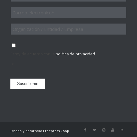
Email
*
Organización
/
Entidad
/
Consentimiento
*
Empresa
Estoy de acuerdo con la
política de privacidad
.
*
Suscribirme
Diseño y desarrollo
Freepress Coop