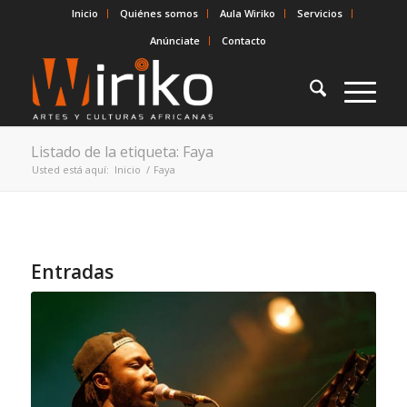
Inicio
Quiénes somos
Aula Wiriko
Servicios
Anúnciate
Contacto
Listado de la etiqueta: Faya
Usted está aquí:
Inicio
/
Faya
Entradas