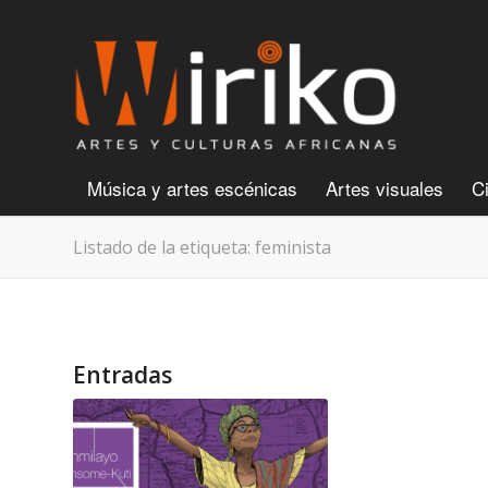
Música y artes escénicas
Artes visuales
C
Listado de la etiqueta: feminista
Entradas