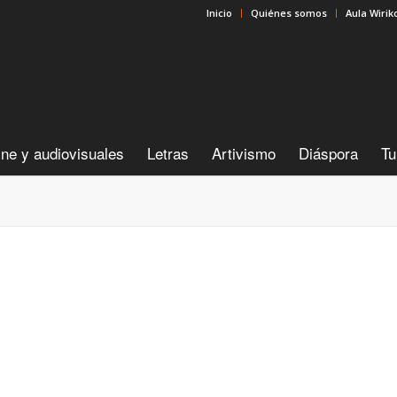
Inicio
Quiénes somos
Aula Wirik
ine y audiovisuales
Letras
Artivismo
Diáspora
Tu