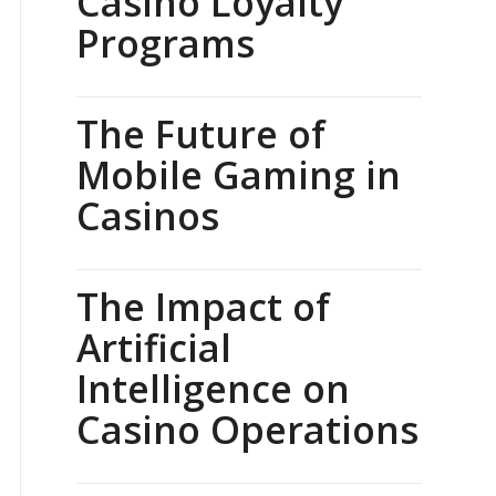
Casino Loyalty
Programs
The Future of
Mobile Gaming in
Casinos
The Impact of
Artificial
Intelligence on
Casino Operations