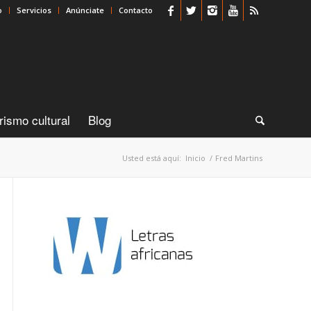
o
Servicios
Anúnciate
Contacto
rismo cultural
Blog
Usted está aquí:
Inicio
/
Fred Martins