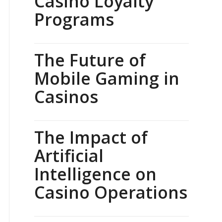
Casino Loyalty
Programs
The Future of
Mobile Gaming in
Casinos
The Impact of
Artificial
Intelligence on
Casino Operations