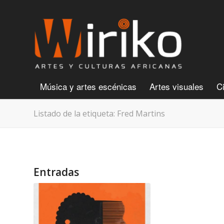
Música y artes escénicas
Artes visuales
C
Listado de la etiqueta: Fred Martins
Entradas