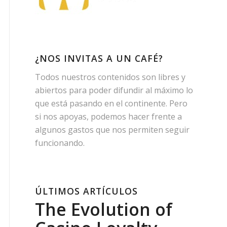
¿NOS INVITAS A UN CAFÉ?
Todos nuestros contenidos son libres y
abiertos para poder difundir al máximo lo
que está pasando en el continente. Pero
si nos apoyas, podemos hacer frente a
algunos gastos que nos permiten seguir
funcionando.
ÚLTIMOS ARTÍCULOS
The Evolution of