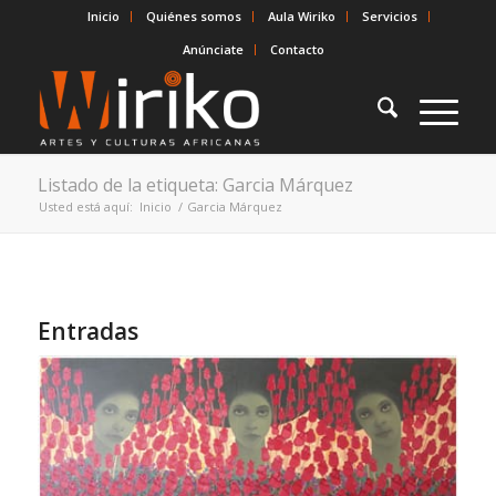
Inicio
Quiénes somos
Aula Wiriko
Servicios
Anúnciate
Contacto
Listado de la etiqueta: Garcia Márquez
Usted está aquí:
Inicio
/
Garcia Márquez
Entradas