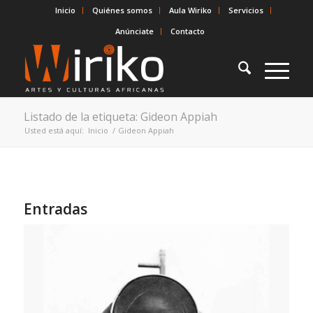
Inicio
Quiénes somos
Aula Wiriko
Servicios
Anúnciate
Contacto
Listado de la etiqueta: Gideon Appiah
Usted está aquí:
Inicio
/
Gideon Appiah
Entradas