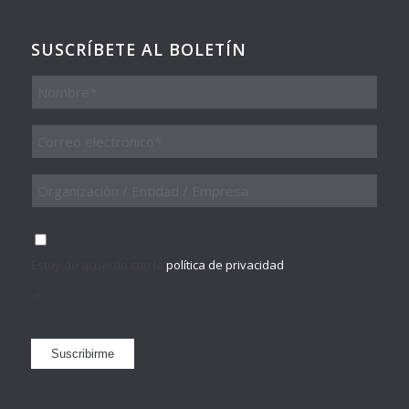
SUSCRÍBETE AL BOLETÍN
Nombre
Email
*
Organización
/
Entidad
/
Consentimiento
*
Empresa
Estoy de acuerdo con la
política de privacidad
.
*
Suscribirme