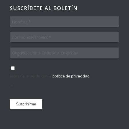
SUSCRÍBETE AL BOLETÍN
Nombre
Email
*
Organización
/
Entidad
/
Consentimiento
*
Empresa
Estoy de acuerdo con la
política de privacidad
.
*
Suscribirme