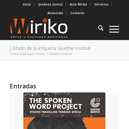
Inicio
Quiénes somos
Aula Wiriko
Servicios
Anúnciate
Contacto
Listado de la etiqueta: Goethe Institut
Usted está aquí:
Inicio
/
Goethe Institut
Entradas