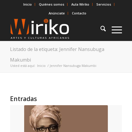
Inicio
Quiénes somos
Aula Wiriko
Servicios
Anúnciate
Contacto
Listado de la etiqueta: Jennifer Nansubuga
Makumbi
Usted está aquí:
Inicio
/
Jennifer Nansubuga Makumbi
Entradas