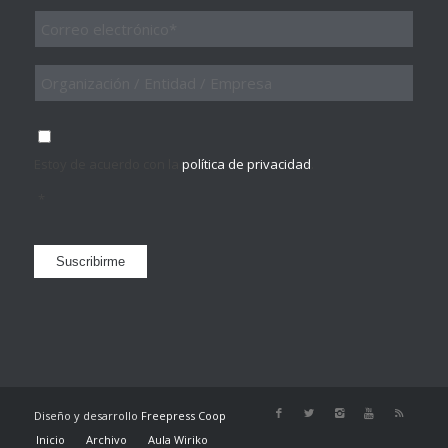
Email
*
Organización
/
Entidad
/
Consentimiento
*
Empresa
Estoy de acuerdo con la
política de privacidad
.
*
Suscribirme
Diseño y desarrollo
Freepress Coop
Inicio
Archivo
Aula Wiriko