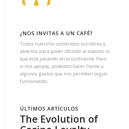
¿NOS INVITAS A UN CAFÉ?
Todos nuestros contenidos son libres y
abiertos para poder difundir al máximo lo
que está pasando en el continente. Pero
si nos apoyas, podemos hacer frente a
algunos gastos que nos permiten seguir
funcionando.
ÚLTIMOS ARTÍCULOS
The Evolution of