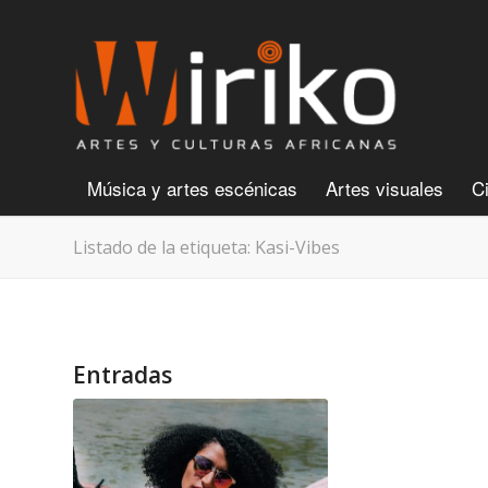
Música y artes escénicas
Artes visuales
C
Listado de la etiqueta: Kasi-Vibes
Entradas