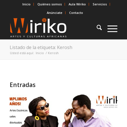
Inicio
Quiénes somos
Aula Wiriko
Servicios
Anúnciate
Contacto
Listado de la etiqueta: Kerosh
Usted está aquí:
Inicio
/
Kerosh
Entradas