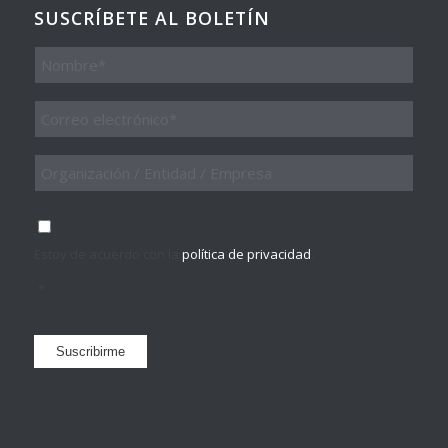
SUSCRÍBETE AL BOLETÍN
Nombre
Email
*
Organización
/
Entidad
/
Consentimiento
*
Empresa
Estoy de acuerdo con la
política de privacidad
.
*
Suscribirme