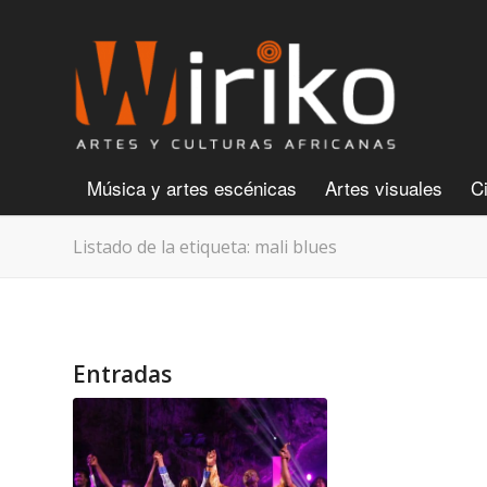
Música y artes escénicas
Artes visuales
C
Listado de la etiqueta: mali blues
Entradas