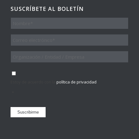
SUSCRÍBETE AL BOLETÍN
Nombre
Email
*
Organización
/
Entidad
/
Consentimiento
*
Empresa
Estoy de acuerdo con la
política de privacidad
.
*
Suscribirme