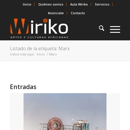
Inicio
Quiénes somos
Aula Wiriko
Servicios
Anúnciate
Contacto
Listado de la etiqueta: Marx
Usted está aquí:
Inicio
/
Marx
Entradas