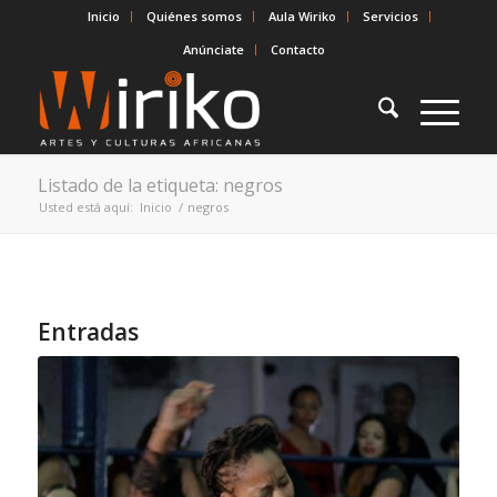
Inicio
Quiénes somos
Aula Wiriko
Servicios
Anúnciate
Contacto
Listado de la etiqueta: negros
Usted está aquí:
Inicio
/
negros
Entradas