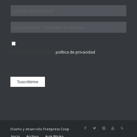
Email
*
Organización
/
Entidad
/
Consentimiento
*
Empresa
Estoy de acuerdo con la
política de privacidad
.
*
Suscribirme
Diseño y desarrollo
Freepress Coop
Inicio
Archivo
Aula Wiriko