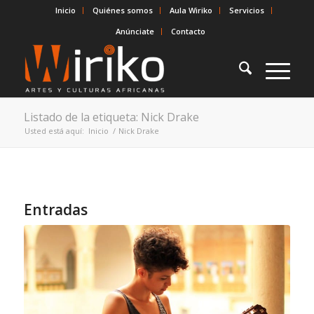
Inicio
Quiénes somos
Aula Wiriko
Servicios
Anúnciate
Contacto
Listado de la etiqueta: Nick Drake
Usted está aquí:
Inicio
/
Nick Drake
Entradas