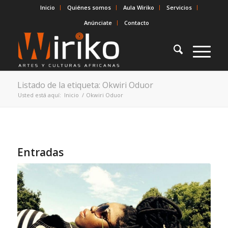
Inicio
Quiénes somos
Aula Wiriko
Servicios
Anúnciate
Contacto
Listado de la etiqueta: Okwiri Oduor
Usted está aquí:
Inicio
/
Okwiri Oduor
Entradas