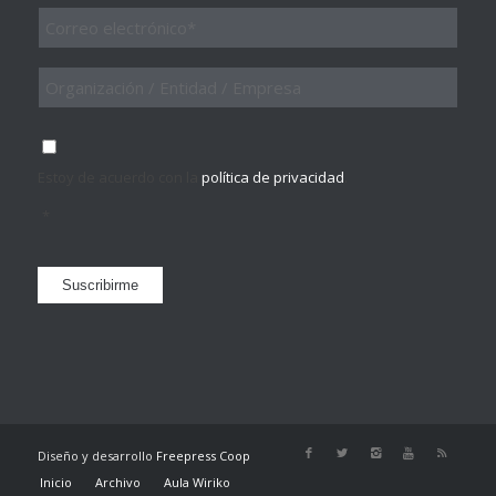
Email
*
Organización
/
Entidad
/
Consentimiento
*
Empresa
Estoy de acuerdo con la
política de privacidad
.
*
Suscribirme
Diseño y desarrollo
Freepress Coop
Inicio
Archivo
Aula Wiriko