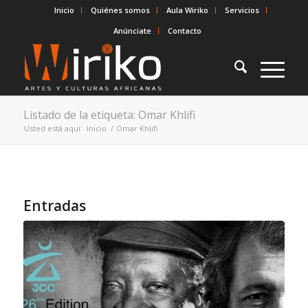
Inicio
Quiénes somos
Aula Wiriko
Servicios
Anúnciate
Contacto
Listado de la etiqueta: Omar Khlifi
Usted está aquí:
Inicio
/
Omar Khlifi
Entradas