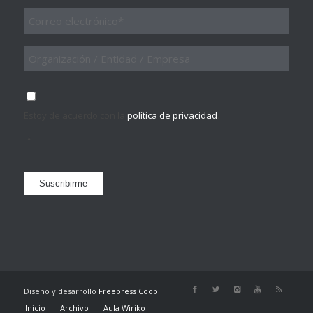
Email
*
Organización
/
Entidad
/
Consentimiento
*
Empresa
Estoy de acuerdo con la
política de privacidad
.
*
Suscribirme
Diseño y desarrollo
Freepress Coop
Inicio
Archivo
Aula Wiriko