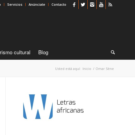
o
Servicios
Anúnciate
Contacto
rismo cultural
Blog
Usted está aquí:
Inicio
/
Omar Sène