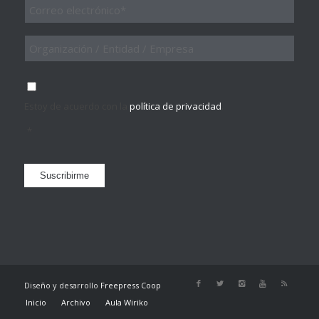
Email
*
Organización
/
Entidad
/
Consentimiento
*
Empresa
Estoy de acuerdo con la
política de privacidad
.
*
Suscribirme
Diseño y desarrollo
Freepress Coop
Inicio
Archivo
Aula Wiriko