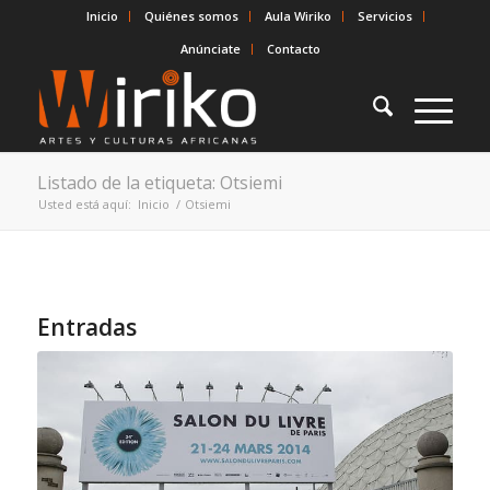
Inicio
Quiénes somos
Aula Wiriko
Servicios
Anúnciate
Contacto
Listado de la etiqueta: Otsiemi
Usted está aquí:
Inicio
/
Otsiemi
Entradas