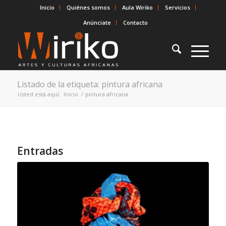
Inicio
Quiénes somos
Aula Wiriko
Servicios
Anúnciate
Contacto
Listado de la etiqueta: pintura africana
Usted está aquí:
Inicio
/
pintura africana
Entradas