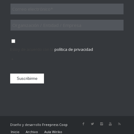
Email
*
Organización
/
Entidad
/
Consentimiento
*
Empresa
Estoy de acuerdo con la
política de privacidad
.
*
Suscribirme
Diseño y desarrollo
Freepress Coop
Inicio
Archivo
Aula Wiriko