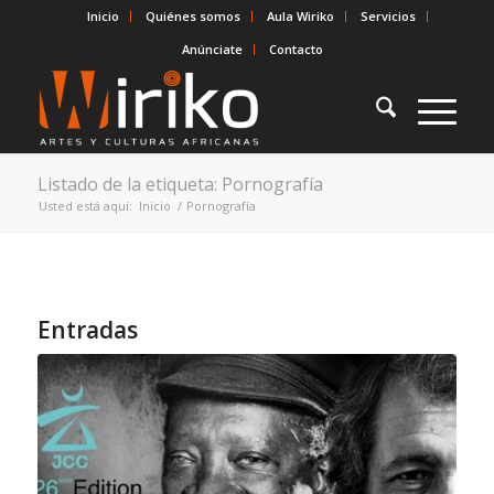
Inicio
Quiénes somos
Aula Wiriko
Servicios
Anúnciate
Contacto
Listado de la etiqueta: Pornografía
Usted está aquí:
Inicio
/
Pornografía
Entradas