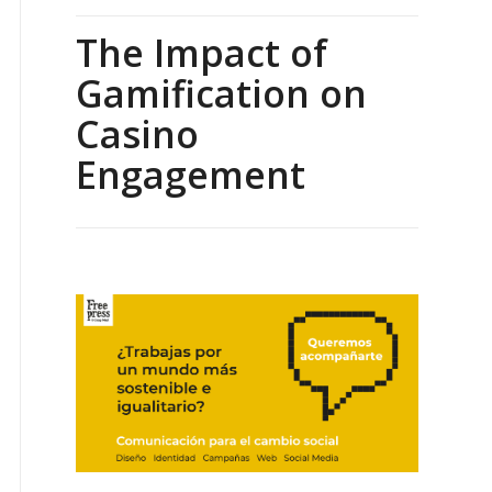
The Impact of
Gamification on
Casino
Engagement