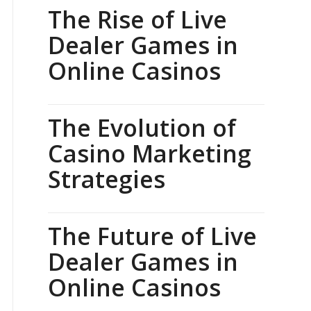
The Rise of Live
Dealer Games in
Online Casinos
The Evolution of
Casino Marketing
Strategies
The Future of Live
Dealer Games in
Online Casinos