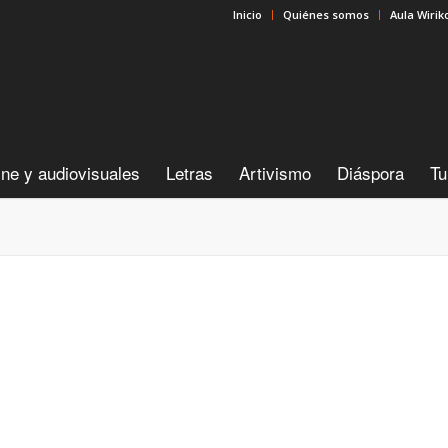
Inicio
Quiénes somos
Aula Wirik
ine y audiovisuales
Letras
Artivismo
Diáspora
Tu