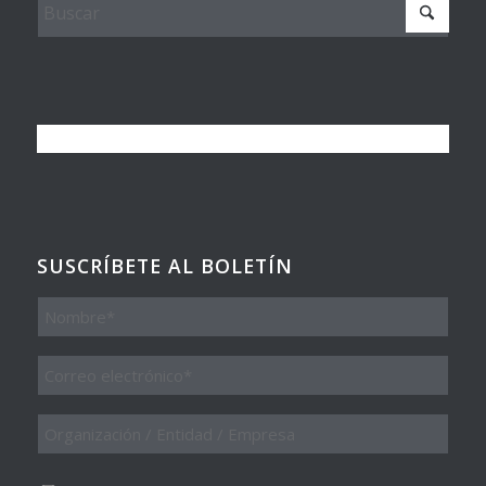
SUSCRÍBETE AL BOLETÍN
Nombre
Email
*
Organización
/
Entidad
/
Consentimiento
*