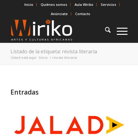
Inicio
Quiénes somos
Aula Wiriko
Servicios
Anúnciate
Contacto
Listado de la etiqueta: revista literaria
Usted está aquí:
Inicio
/
revista literaria
Entradas